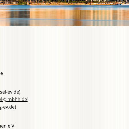
ne
sel-ev.de
)
el@lmbhh.de
)
g-ev.de
)
en e.V.